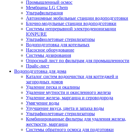
Промышленный осмос
Мембраны LG Chem
Ультрафильтрация
Автономные мобильные станции водоподготовки
Блочно-модульные станции водоподготовки
Системы непрерывной электродеионизации
IONPURE
Ультрафиолетовые стерилизаторы
Водоподготовка для котельных
Насосное оборудование
Системы дозирования
Опросный лист по фильтрам для промышленности
Прайс-лист
Водоподготовка для дома
Каталог систем водоочистки для коттеджей и
загородных домов
Удаление песка и окалины
Удаление мутности и окисленного железа
Удаление железа, марганца и сероводорода
Умягчение воды
Улучшение вкуса, цвета и запаха воды
Ультрафиолетовые стерилизаторы
Комбинированные фильтры для удаления железа,
жесткости, марганца
Системы обратного осмоса для подготовки