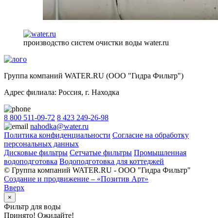
производство систем очистки воды water.ru
Группа компаний WATER.RU (ООО "Гидра Фильтр")
Адрес филиала:
Россия
, г.
Находка
8 800 511-09-72
8 423 249-26-98
nahodka@water.ru
Политика конфиденциальности
Согласие на обработку
персональных данных
Дисковые фильтры
Сетчатые фильтры
Промышленная
водоподготовка
Водоподготовка для коттеджей
© Группа компаний WATER.RU - ООО "Гидра Фильтр"
Создание и продвижение – «Позитив Арт»
Вверх
×
Фильтр для воды
Принято! Ожидайте!