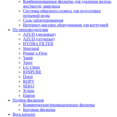
Комбинированные фильтры для удаления железа,
жесткости, марганца
Системы обратного осмоса для подготовки
питьевой воды
Соль таблетированная
Интернет-магазин оборудования для коттеджей
По производителям
AZUD (дисковые)
AZUD (сетчатые)
HYDRA FILTER
Structural
Pentair x-Flow
Yamit
Toray
LG Chem
IONPURE
Dorot
ROPV
SEKO
Xylem
Etatron
Подбор фильтров
Коммерческие/промышленные фильтры
Бытовые фильтры
Весь каталог