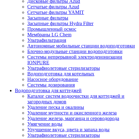
Дисковые фильтры Azud
Сетчатые фильтры Azud
Сетчатые фильтры YAMIT
Засыпные фильтры
Засыпные фильтры Hydra Filter
Промышленный осмос
Мембраны LG Chem
Ультрафильтрация
Автономные мобильные станции водоподготовки
Блочно-модульные станции водоподготовки
Системы непрерывной электродеионизации
IONPURE
Ультрафиолетовые стерилизаторы
Водоподготовка для котельных
Насосное оборудование
Системы дозирования
Водоподготовка для коттеджей
Каталог систем водоочистки для коттеджей и
загородных домов
Удаление песка и окалины
Удаление мутности и окисленного железа
Удаление железа, марганца и сероводорода
Умягчение воды
Улучшение вкуса, цвета и запаха воды
Ультрафиолетовые стерилизаторы