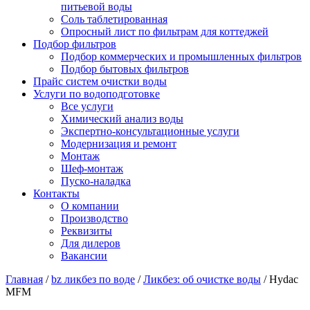
питьевой воды
Соль таблетированная
Опросный лист по фильтрам для коттеджей
Подбор фильтров
Подбор коммерческих и промышленных фильтров
Подбор бытовых фильтров
Прайс систем очистки воды
Услуги по водоподготовке
Все услуги
Химический анализ воды
Экспертно-консультационные услуги
Модернизация и ремонт
Монтаж
Шеф-монтаж
Пуско-наладка
Контакты
О компании
Производство
Реквизиты
Для дилеров
Вакансии
Главная
/
bz ликбез по воде
/
Ликбез: об очистке воды
/
Hydac
MFM